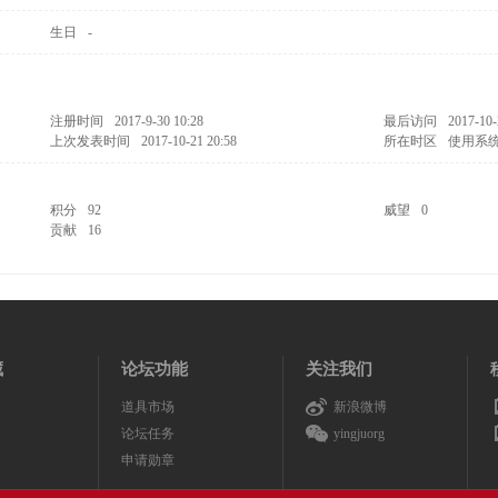
生日
-
注册时间
2017-9-30 10:28
最后访问
2017-10-
上次发表时间
2017-10-21 20:58
所在时区
使用系
积分
92
威望
0
贡献
16
藏
论坛功能
关注我们
道具市场
新浪微博
论坛任务
yingjuorg
申请勋章