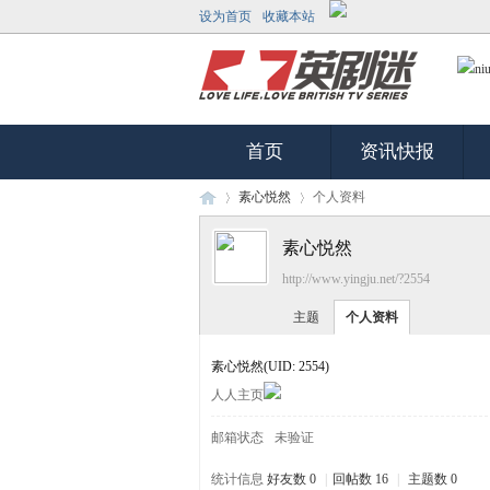
设为首页
收藏本站
首页
资讯快报
素心悦然
个人资料
素心悦然
http://www.yingju.net/?2554
英
›
›
主题
个人资料
素心悦然
(UID: 2554)
人人主页
邮箱状态
未验证
统计信息
好友数 0
|
回帖数 16
|
主题数 0