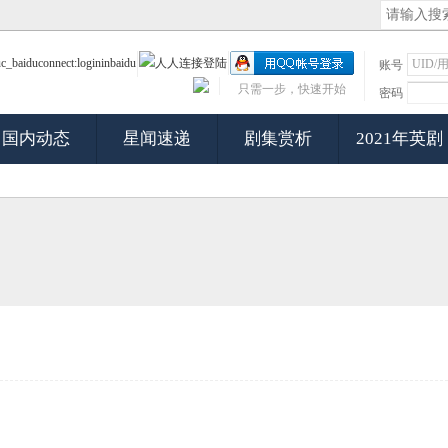
账号
只需一步，快速开始
密码
国内动态
星闻速递
剧集赏析
2021年英剧