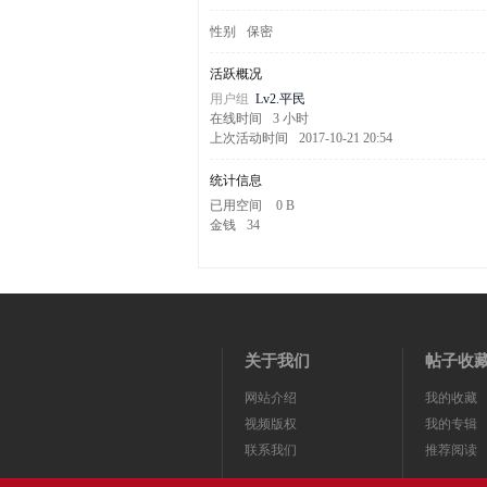
剧
性别
保密
活跃概况
用户组
Lv2.平民
在线时间
3 小时
上次活动时间
2017-10-21 20:54
统计信息
已用空间
0 B
金钱
34
迷
关于我们
帖子收
网站介绍
我的收藏
视频版权
我的专辑
联系我们
推荐阅读