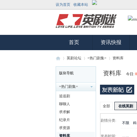
设为首页
收藏本站
首页
资讯快报
英剧论坛
=热门剧集=
资料库
资料库
版块导航
今日:
0
英
»
›
›
=热门剧集=
追追剧
聊聊人
全部
在线英剧
求求解
纪录片
剧情分类:
不限
科
求资源
资料库
发布时间: