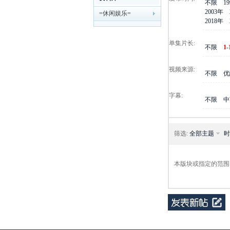
不限
1
2003年
=休闲娱乐=
剧
2018年
单集片长:
不限
1
视频来源:
不限
优
字幕:
不限
中
迷
筛选:
全部主题
时
本版块或指定的范围