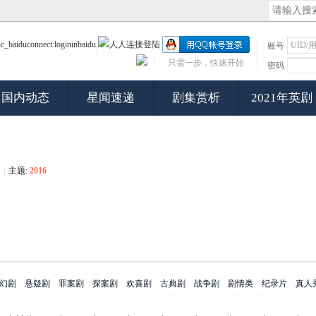
账号
只需一步，快速开始
密码
国内动态
星闻速递
剧集赏析
2021年英剧
|
主题:
2016
幻剧
悬疑剧
罪案剧
探案剧
欢喜剧
古典剧
战争剧
剧情类
纪录片
真人