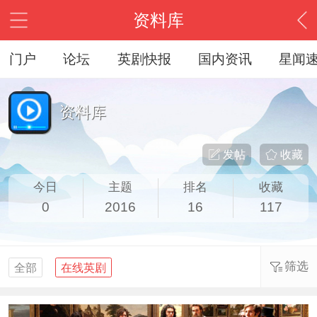
资料库
门户
论坛
英剧快报
国内资讯
星闻
资料库
发帖
收藏
今日
主题
排名
收藏
0
2016
16
117
筛选
全部
在线英剧