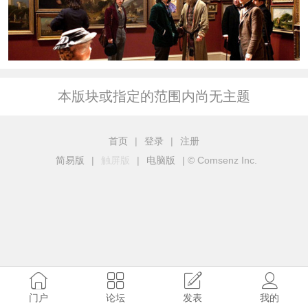
本版块或指定的范围内尚无主题
首页
|
登录
|
注册
简易版
|
触屏版
|
电脑版
|
© Comsenz Inc.
门户
论坛
发表
我的