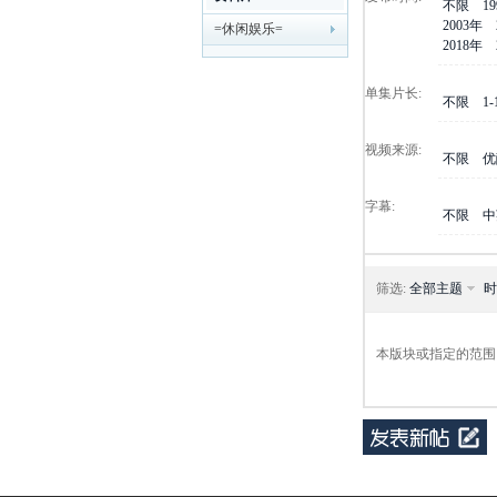
不限
1
2003年
=休闲娱乐=
剧
2018年
单集片长:
不限
1
视频来源:
不限
优
字幕:
不限
中
迷
筛选:
全部主题
时
本版块或指定的范围