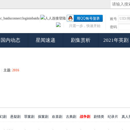
账号
只需一步，快速开始
密码
国内动态
星闻速递
剧集赏析
2021年英剧
|
主题:
2016
幻剧
悬疑剧
罪案剧
探案剧
欢喜剧
古典剧
战争剧
剧情类
纪录片
真人