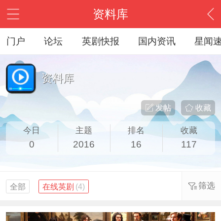
资料库
门户
论坛
英剧快报
国内资讯
星闻
资料库
发帖
收藏
今日
主题
排名
收藏
0
2016
16
117
筛选
全部
在线英剧
(4)