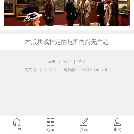
本版块或指定的范围内尚无主题
首页
|
登录
|
注册
简易版
|
触屏版
|
电脑版
|
© Comsenz Inc.
门户
论坛
发表
我的