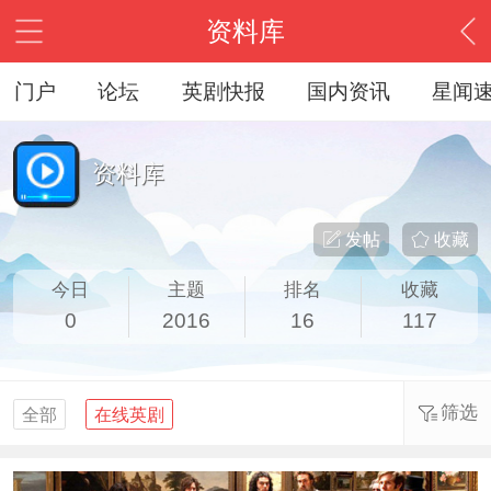
资料库
门户
论坛
英剧快报
国内资讯
星闻
资料库
发帖
收藏
今日
主题
排名
收藏
0
2016
16
117
筛选
全部
在线英剧