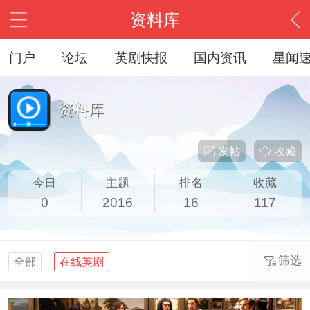
资料库
门户
论坛
英剧快报
国内资讯
星闻
资料库
发帖
收藏
今日
主题
排名
收藏
0
2016
16
117
筛选
全部
在线英剧