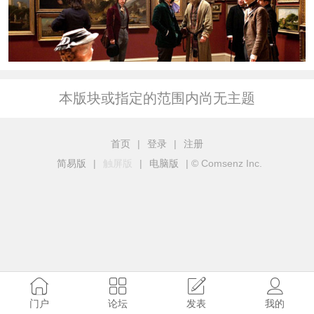
本版块或指定的范围内尚无主题
首页
|
登录
|
注册
简易版
|
触屏版
|
电脑版
|
© Comsenz Inc.
门户
论坛
发表
我的