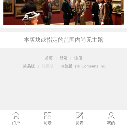
本版块或指定的范围内尚无主题
首页
|
登录
|
注册
简易版
|
触屏版
|
电脑版
|
© Comsenz Inc.
门户
论坛
发表
我的