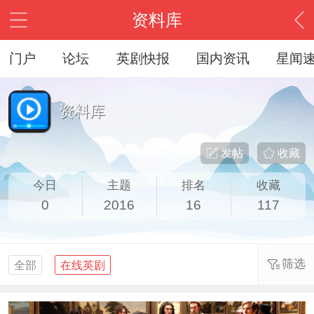
资料库
门户
论坛
英剧快报
国内资讯
星闻
资料库
发帖
收藏
今日
主题
排名
收藏
0
2016
16
117
筛选
全部
在线英剧