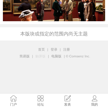
本版块或指定的范围内尚无主题
首页
|
登录
|
注册
简易版
|
触屏版
|
电脑版
|
© Comsenz Inc.
门户
论坛
发表
我的