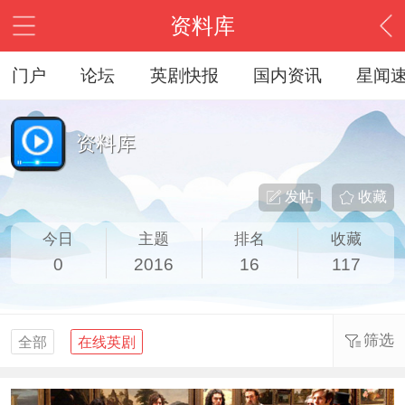
资料库
门户
论坛
英剧快报
国内资讯
星闻
资料库
发帖
收藏
今日
主题
排名
收藏
0
2016
16
117
筛选
全部
在线英剧