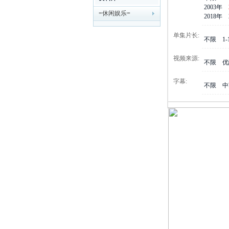
2003年
=休闲娱乐=
剧
2018年
单集片长:
不限
1
视频来源:
不限
优
字幕:
不限
中
迷