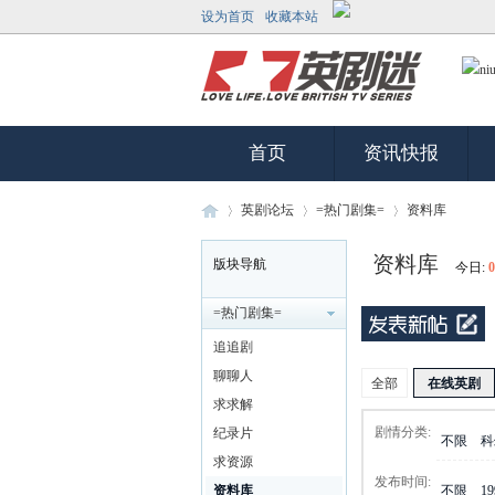
设为首页
收藏本站
首页
资讯快报
英剧论坛
=热门剧集=
资料库
资料库
版块导航
今日:
0
英
»
›
›
=热门剧集=
追追剧
聊聊人
全部
在线英剧
求求解
剧情分类:
纪录片
不限
科
求资源
发布时间:
资料库
不限
1