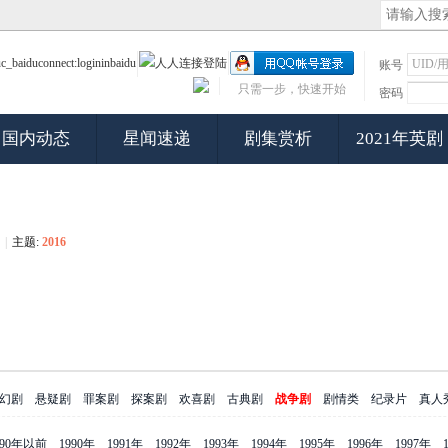
账号
只需一步，快速开始
密码
国内动态
星闻速递
剧集赏析
2021年英剧
|
主题:
2016
幻剧
悬疑剧
罪案剧
探案剧
欢喜剧
古典剧
战争剧
剧情类
纪录片
真人
990年以前
1990年
1991年
1992年
1993年
1994年
1995年
1996年
1997年