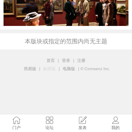
本版块或指定的范围内尚无主题
首页
|
登录
|
注册
简易版
|
触屏版
|
电脑版
|
© Comsenz Inc.
门户
论坛
发表
我的