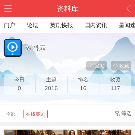
资料库
门户
论坛
英剧快报
国内资讯
星闻
资料库
发帖
收藏
今日
主题
排名
收藏
0
2016
16
117
筛选
全部
在线英剧