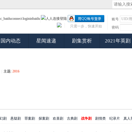
账号
只需一步，快速开始
密码
国内动态
星闻速递
剧集赏析
2021年英剧
|
主题:
2016
幻剧
悬疑剧
罪案剧
探案剧
欢喜剧
古典剧
战争剧
剧情类
纪录片
真人