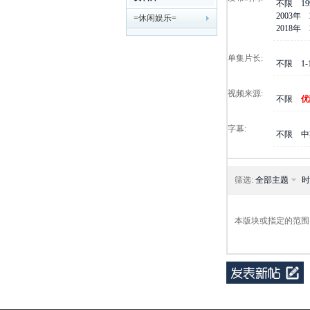
不限
1
2003年
=休闲娱乐=
剧
2018年
单集片长:
不限
1
视频来源:
不限
优
字幕:
不限
中
迷
筛选:
全部主题
时
本版块或指定的范围