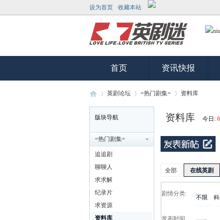
设为首页
收藏本站
首页
资讯快报
英剧论坛
=热门剧集=
资料库
资料库
版块导航
今日:
0
英
»
›
›
=热门剧集=
追追剧
聊聊人
全部
在线英剧
求求解
纪录片
剧情分类:
不限
科
求资源
资料库
发布时间: