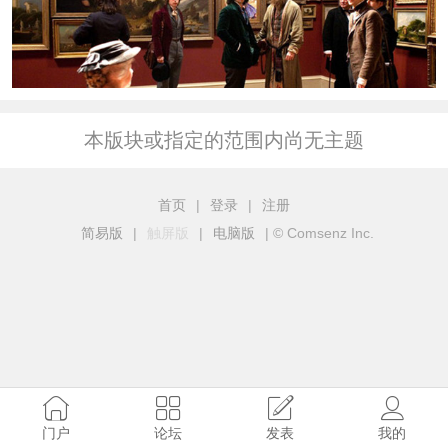
本版块或指定的范围内尚无主题
首页
|
登录
|
注册
简易版
|
触屏版
|
电脑版
|
© Comsenz Inc.
门户
论坛
发表
我的