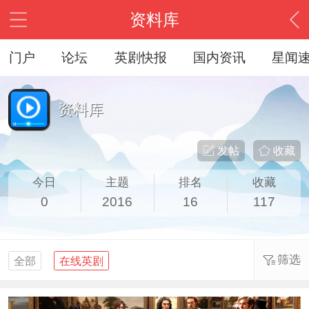
资料库
门户
论坛
英剧快报
国内资讯
星闻
资料库
发帖
收藏
今日
主题
排名
收藏
0
2016
16
117
筛选
全部
在线英剧