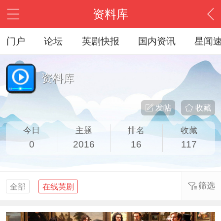
资料库
门户
论坛
英剧快报
国内资讯
星闻
资料库
发帖
收藏
今日
主题
排名
收藏
0
2016
16
117
筛选
全部
在线英剧