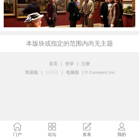
本版块或指定的范围内尚无主题
首页
|
登录
|
注册
简易版
|
触屏版
|
电脑版
|
© Comsenz Inc.
门户
论坛
发表
我的