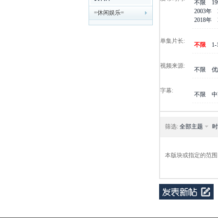
不限
1
2003年
=休闲娱乐=
剧
2018年
单集片长:
不限
1
视频来源:
不限
优
字幕:
不限
中
迷
筛选:
全部主题
时
本版块或指定的范围