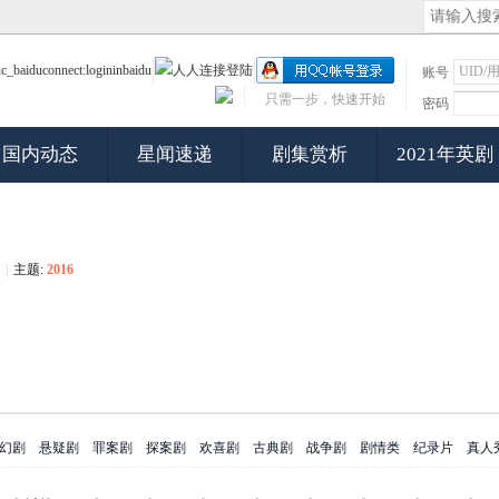
账号
只需一步，快速开始
密码
国内动态
星闻速递
剧集赏析
2021年英剧
|
主题:
2016
幻剧
悬疑剧
罪案剧
探案剧
欢喜剧
古典剧
战争剧
剧情类
纪录片
真人