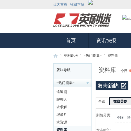
设为首页
收藏本站
首页
资讯快报
英剧论坛
=热门剧集=
资料库
资料库
版块导航
今日:
0
英
»
›
›
=热门剧集=
追追剧
聊聊人
全部
在线英剧
求求解
纪录片
剧情分类:
不限
科
求资源
资料库
发布时间: