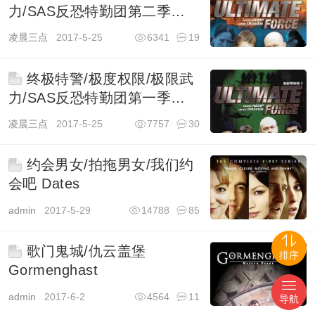
力/SAS反恐特勤团第二季
Ultimate Force
凌晨三点
2017-5-25
6341
19
终极特警/极度权限/极限武
力/SAS反恐特勤团第一季
Ultimate Force
凌晨三点
2017-5-25
7757
30
约会男女/拍拖男女/我们约
会吧 Dates
admin
2017-5-29
14788
85
歌门鬼城/仇云盖堡
排序
Gormenghast
admin
2017-6-2
4564
11
导航