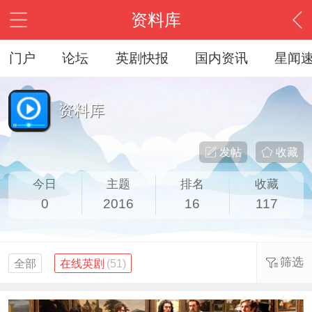
资料库
门户
论坛
英剧快报
国内资讯
星闻
资料库
发帖
收藏
今日
主题
排名
收藏
0
2016
16
117
筛选
全部
在线英剧
(51)