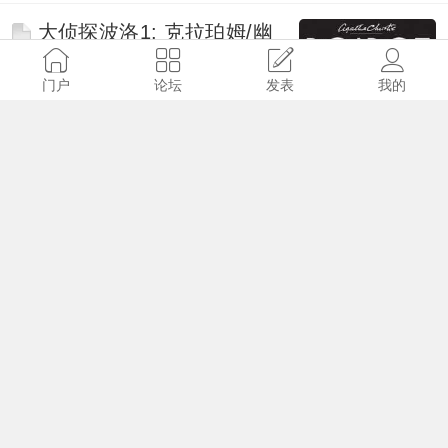
大侦探波洛1: 克拉珀姆/幽
巷谋杀/罗德岛三角(1989)国语
配音
门户
论坛
发表
我的
admin
2017-5-25
9441
47
刘易斯探案/督查刘易斯 第
一季 Lewis (2006)
admin
2017-10-19
10818
78
福尔摩斯探案集/福尔摩斯
历险记 第1-2季(1984-1985)
毕村内富
2017-5-21
10810
57
苹果园 Apple Tree Yard