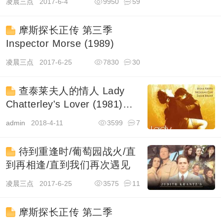
凌晨三点
2017-6-4
9950
59
摩斯探长正传 第三季
Inspector Morse (1989)
凌晨三点
2017-6-25
7830
30
查泰莱夫人的情人 Lady
Chatterley's Lover (1981)国
配
admin
2018-4-11
3599
7
待到重逢时/葡萄园战火/直
到再相逢/直到我们再次遇见
凌晨三点
2017-6-25
3575
11
摩斯探长正传 第二季