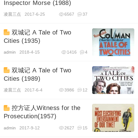
Inspector Morse (1988)
凌晨三点
2017-6-25
6567
37
双城记 A Tale of Two
Cities (1935)
admin
2018-4-15
1416
4
双城记 A Tale of Two
Cities (1989)
凌晨三点
2017-6-4
3986
12
控方证人Witness for the
Prosecution(1957)
admin
2017-9-12
2627
15