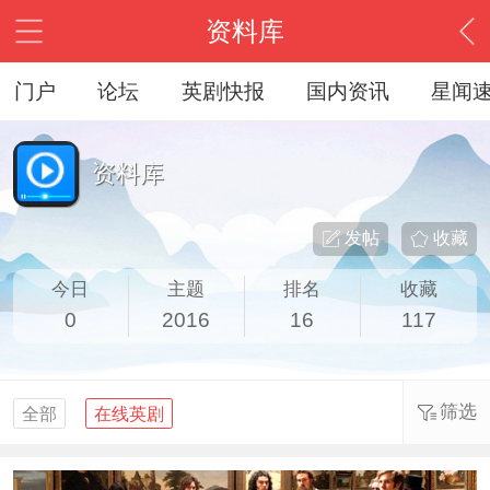
资料库
门户
论坛
英剧快报
国内资讯
星闻
资料库
发帖
收藏
今日
主题
排名
收藏
0
2016
16
117
筛选
全部
在线英剧