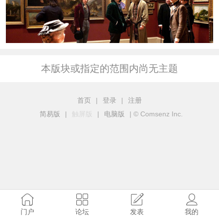
本版块或指定的范围内尚无主题
首页
|
登录
|
注册
简易版
|
触屏版
|
电脑版
|
© Comsenz Inc.
门户
论坛
发表
我的