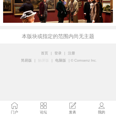
本版块或指定的范围内尚无主题
首页
|
登录
|
注册
简易版
|
触屏版
|
电脑版
|
© Comsenz Inc.
门户
论坛
发表
我的