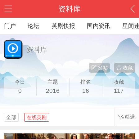
资料库
门户
论坛
英剧快报
国内资讯
星闻
资料库
发帖
收藏
今日
主题
排名
收藏
0
2016
16
117
筛选
全部
在线英剧