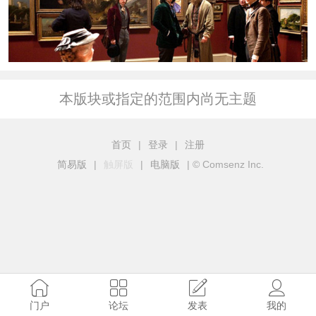
本版块或指定的范围内尚无主题
首页
|
登录
|
注册
简易版
|
触屏版
|
电脑版
|
© Comsenz Inc.
门户
论坛
发表
我的