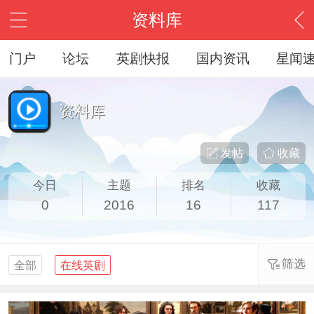
资料库
门户
论坛
英剧快报
国内资讯
星闻
资料库
发帖
收藏
今日
主题
排名
收藏
0
2016
16
117
筛选
全部
在线英剧