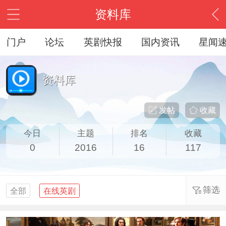
资料库
门户
论坛
英剧快报
国内资讯
星闻
资料库
发帖
收藏
今日
主题
排名
收藏
0
2016
16
117
筛选
全部
在线英剧