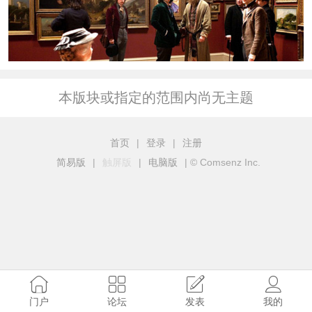
本版块或指定的范围内尚无主题
首页
|
登录
|
注册
简易版
|
触屏版
|
电脑版
|
© Comsenz Inc.
门户
论坛
发表
我的