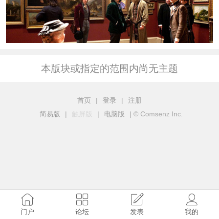
本版块或指定的范围内尚无主题
首页
|
登录
|
注册
简易版
|
触屏版
|
电脑版
|
© Comsenz Inc.
门户
论坛
发表
我的