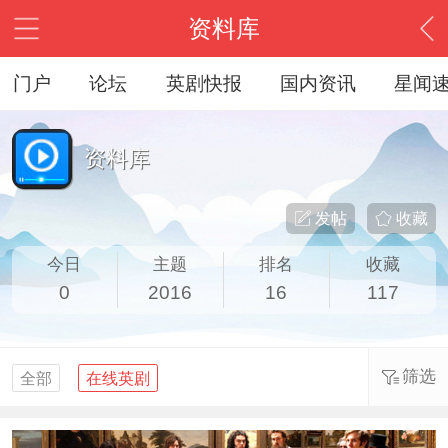
资料库
门户
论坛
英剧快报
国内资讯
星闻
资料库
发帖
收藏
今日
主题
排名
收藏
0
2016
16
117
筛选
全部
在线英剧