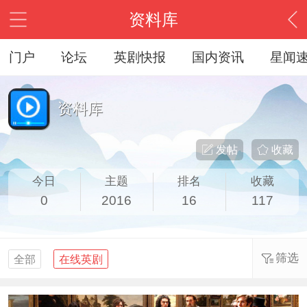
资料库
门户
论坛
英剧快报
国内资讯
星闻
资料库
发帖
收藏
今日
主题
排名
收藏
0
2016
16
117
筛选
全部
在线英剧