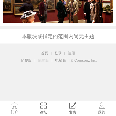
本版块或指定的范围内尚无主题
首页
|
登录
|
注册
简易版
|
触屏版
|
电脑版
|
© Comsenz Inc.
门户
论坛
发表
我的