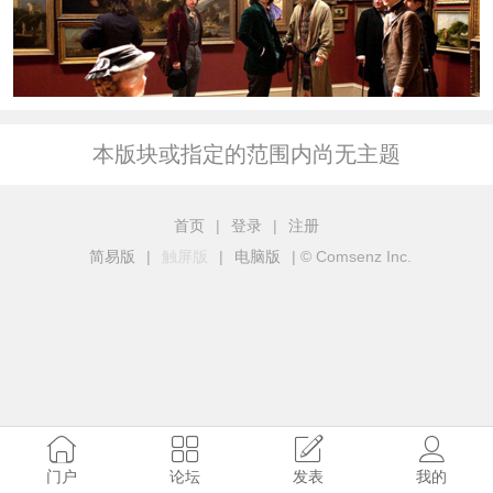
本版块或指定的范围内尚无主题
首页
|
登录
|
注册
简易版
|
触屏版
|
电脑版
|
© Comsenz Inc.
门户
论坛
发表
我的