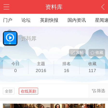
资料库
门户
论坛
英剧快报
国内资讯
星闻
资料库
发帖
收藏
今日
主题
排名
收藏
0
2016
16
117
筛选
全部
在线英剧