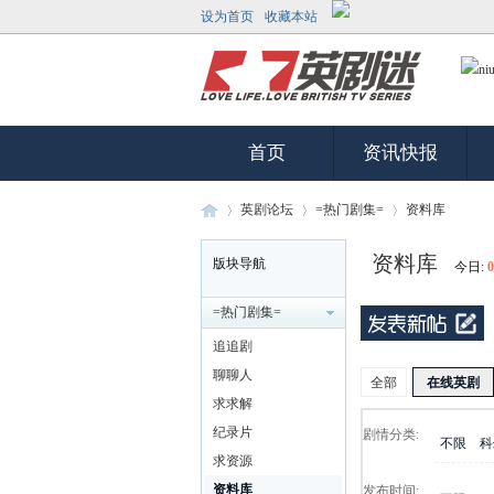
设为首页
收藏本站
首页
资讯快报
英剧论坛
=热门剧集=
资料库
资料库
版块导航
今日:
0
英
»
›
›
=热门剧集=
追追剧
聊聊人
全部
在线英剧
求求解
纪录片
剧情分类:
不限
科
求资源
资料库
发布时间: