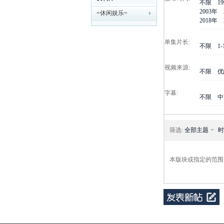
不限
1
2003年
=休闲娱乐=
剧
2018年
单集片长:
不限
1
视频来源:
不限
优
字幕:
不限
中
迷
筛选:
全部主题
时
本版块或指定的范围