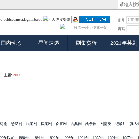
账号
只需一步，快速开始
密码
国内动态
星闻速递
剧集赏析
2021年英剧
|
主题:
2016
幻剧
悬疑剧
罪案剧
探案剧
欢喜剧
古典剧
战争剧
剧情类
纪录片
真人
990年以前
1990年
1991年
1992年
1993年
1994年
1995年
1996年
1997年