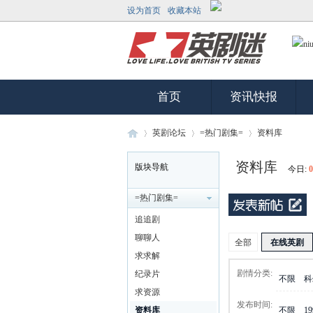
设为首页
收藏本站
首页
资讯快报
英剧论坛
=热门剧集=
资料库
资料库
版块导航
今日:
0
英
»
›
›
=热门剧集=
追追剧
聊聊人
全部
在线英剧
求求解
剧情分类:
纪录片
不限
科
求资源
发布时间:
资料库
不限
1