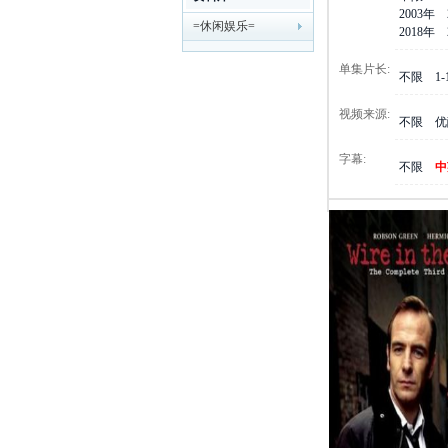
2003年
=休闲娱乐=
剧
2018年
单集片长:
不限
1
视频来源:
不限
优
字幕:
不限
中
迷