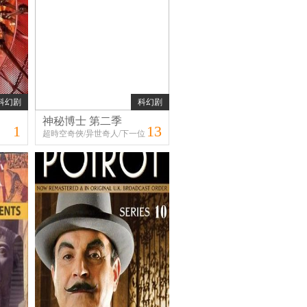
科幻剧
科幻剧
神秘博士 第二季
1
13
超時空奇俠/异世奇人/下一位
博士