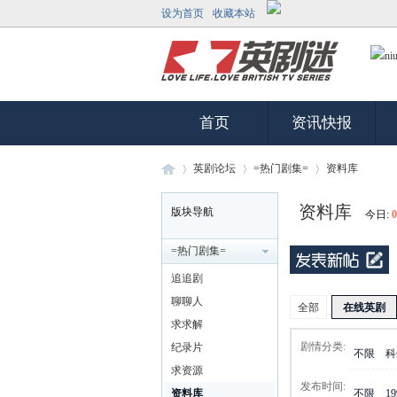
设为首页
收藏本站
首页
资讯快报
英剧论坛
=热门剧集=
资料库
资料库
版块导航
今日:
0
英
»
›
›
=热门剧集=
追追剧
聊聊人
全部
在线英剧
求求解
剧情分类:
纪录片
不限
科
求资源
发布时间:
资料库
不限
1