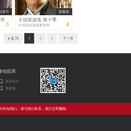
纪录片
探案剧
城市
大侦探波洛 第十季
3
4
大侦探波洛探案传奇
返 回
1
2
3
下一页
移动应用
英剧论坛
英剧迷
时告知我们，请与我们联系，我们立即删除。
告）