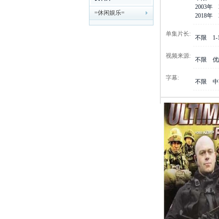
2003年
=休闲娱乐=
剧
2018年
单集片长:
不限
1
视频来源:
不限
优
字幕:
不限
中
迷