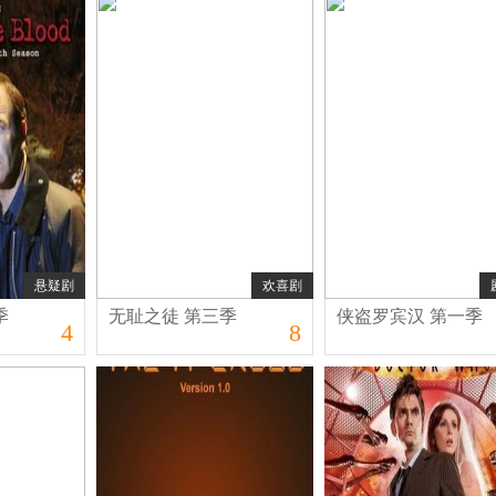
悬疑剧
欢喜剧
季
无耻之徒 第三季
侠盗罗宾汉 第一季
4
8