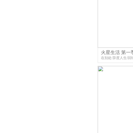
火星生活 第一
在别处/异度人生/回
時空警探(台)