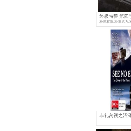
终极特警 第四
极度权限/极限武力/
特勤团
非礼勿视之沼