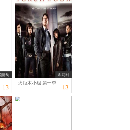
剧情类
科幻剧
火炬木小组 第一季
13
13