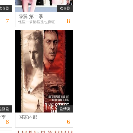
欢喜剧
欢喜剧
绿翼 第二季
7
8
怪医一箩筐/医生也癫狂
悬疑剧
剧情类
十季
国家内部
8
6