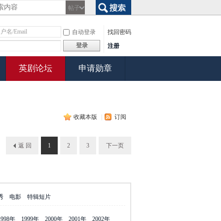
帖子
搜索
自动登录
找回密码
登录
注册
英剧论坛
申请勋章
收藏本版
|
订阅
返 回
1
2
3
下一页
秀
电影
特辑短片
1998年
1999年
2000年
2001年
2002年