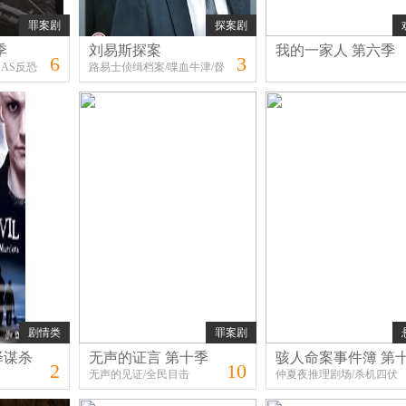
罪案剧
探案剧
季
刘易斯探案
我的一家人 第六季
6
3
SAS反恐
路易士侦缉档案/喋血牛津/督
察刘易斯/刘易斯
剧情类
罪案剧
泽谋杀
无声的证言 第十季
骇人命案事件簿 第
2
10
无声的见证/全民目击
仲夏夜推理剧场/杀机四伏