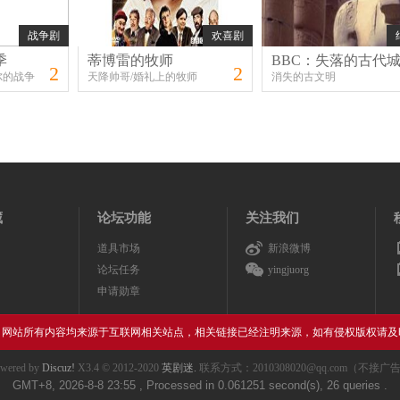
战争剧
欢喜剧
季
蒂博雷的牧师
BBC：失落的古代
2
2
尔的战争
天降帅哥/婚礼上的牧师
消失的古文明
藏
论坛功能
关注我们
道具市场
新浪微博
论坛任务
yingjuorg
申请勋章
，网站所有内容均来源于互联网相关站点，相关链接已经注明来源，如有侵权版权请及
wered by
Discuz!
X3.4
© 2012-2020
英剧迷.
联系方式：2010308020@qq.com（不接广
GMT+8, 2026-8-8 23:55
, Processed in 0.061251 second(s), 26 queries .