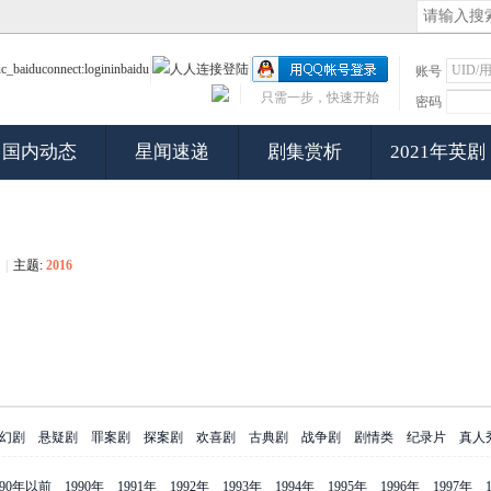
账号
只需一步，快速开始
密码
国内动态
星闻速递
剧集赏析
2021年英剧
|
主题:
2016
幻剧
悬疑剧
罪案剧
探案剧
欢喜剧
古典剧
战争剧
剧情类
纪录片
真人
990年以前
1990年
1991年
1992年
1993年
1994年
1995年
1996年
1997年