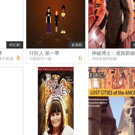
科幻剧
欢喜剧
季
IT狂人 第一季
神秘博士：逃跑新娘
8
6
转干探/超
IT群英/IT一族
2006圣诞特别篇