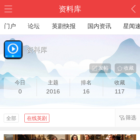
资料库
门户
论坛
英剧快报
国内资讯
星闻
资料库
发帖
收藏
今日
主题
排名
收藏
0
2016
16
117
筛选
全部
在线英剧