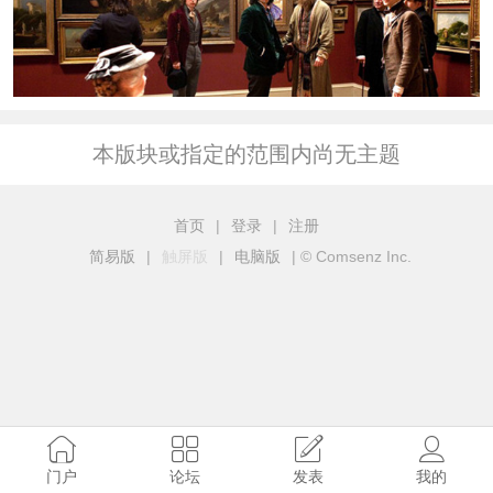
本版块或指定的范围内尚无主题
首页
|
登录
|
注册
简易版
|
触屏版
|
电脑版
|
© Comsenz Inc.
门户
论坛
发表
我的