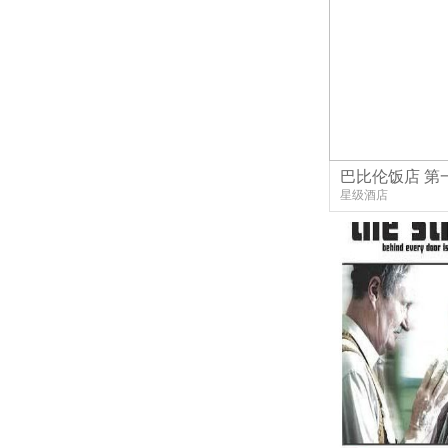
巴比伦饭店 第
星级酒店