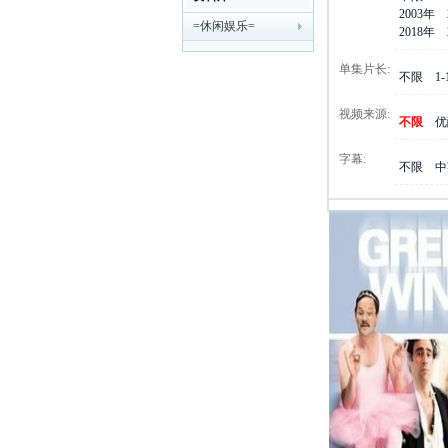
2003年
=休闲娱乐=
剧
2018年
单集片长:
不限
1
视频来源:
不限
优
字幕:
不限
中
迷