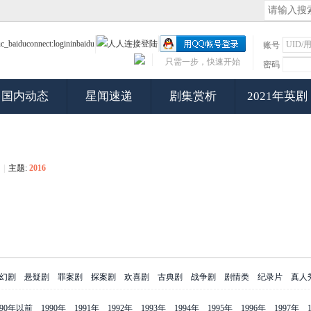
账号
只需一步，快速开始
密码
国内动态
星闻速递
剧集赏析
2021年英剧
|
主题:
2016
幻剧
悬疑剧
罪案剧
探案剧
欢喜剧
古典剧
战争剧
剧情类
纪录片
真人
990年以前
1990年
1991年
1992年
1993年
1994年
1995年
1996年
1997年