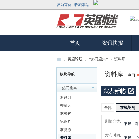
设为首页
收藏本站
首页
资讯快报
英剧论坛
=热门剧集=
资料库
资料库
版块导航
今日:
0
英
»
›
›
=热门剧集=
追追剧
聊聊人
全部
在线英剧
求求解
剧情分类:
纪录片
不限
科
求资源
发布时间:
资料库
不限
1