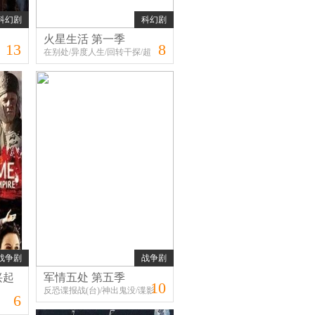
科幻剧
科幻剧
火星生活 第一季
13
8
在别处/异度人生/回转干探/超
時空警探(台)
战争剧
战争剧
兴起
军情五处 第五季
10
反恐谍报战(台)/神出鬼没/谍影
6
生涯/MI-5