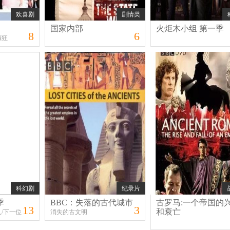
欢喜剧
剧情类
国家内部
火炬木小组 第一季
8
6
癫狂
科幻剧
纪录片
季
BBC：失落的古代城市
古罗马:一个帝国的
13
3
和衰亡
/下一位
消失的古文明