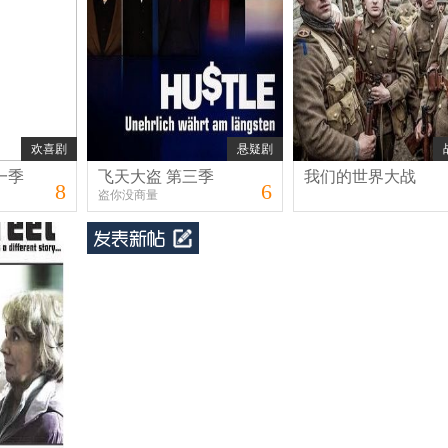
欢喜剧
悬疑剧
一季
飞天大盗 第三季
我们的世界大战
8
6
盗你没商量