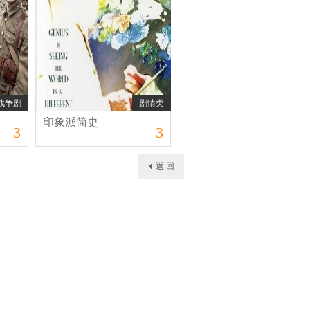
战争剧
剧情类
印象派简史
3
3
返 回