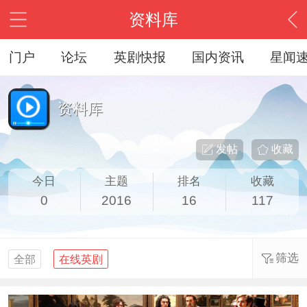
资料库
门户
论坛
英剧快报
国内资讯
星闻
资料库
发帖
收藏
今日
主题
排名
收藏
0
2016
16
117
筛选
全部
在线英剧