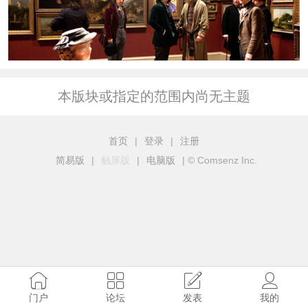
本版块或指定的范围内尚无主题
首页
|
登录
|
注册
简易版
|
触屏版
|
电脑版
|
© Comsenz Inc.
门户
论坛
发表
我的