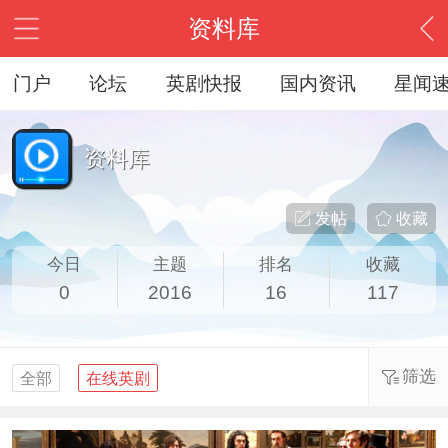
资料库
门户
论坛
英剧快报
国内资讯
星闻
资料库
发帖
收藏
今日
主题
排名
收藏
0
2016
16
117
筛选
全部
在线英剧