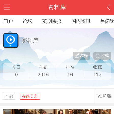
资料库
门户
论坛
英剧快报
国内资讯
星闻
资料库
发帖
收藏
今日
主题
排名
收藏
0
2016
16
117
筛选
全部
在线英剧