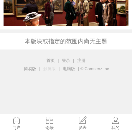
本版块或指定的范围内尚无主题
首页
|
登录
|
注册
简易版
|
触屏版
|
电脑版
|
© Comsenz Inc.
门户
论坛
发表
我的