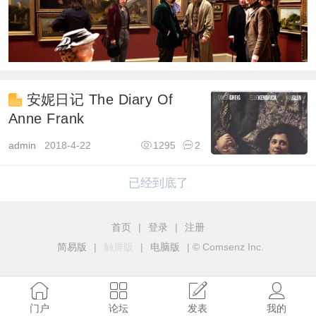
安妮日记 The Diary Of
Anne Frank
admin
2018-4-22
1295
2
已经到底了
首页
|
登录
|
注册
简易版
|
触屏版
|
电脑版
|
© Comsenz Inc.
门户
论坛
发表
我的