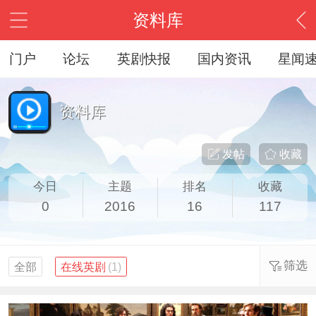
资料库
门户
论坛
英剧快报
国内资讯
星闻
资料库
发帖
收藏
今日
主题
排名
收藏
0
2016
16
117
筛选
全部
在线英剧
(1)