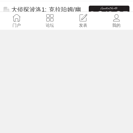
大侦探波洛1: 克拉珀姆/幽
巷谋杀/罗德岛三角(1989)国语
配音
门户
论坛
发表
我的
admin
2017-5-25
9441
47
刘易斯探案/督查刘易斯 第
一季 Lewis (2006)
admin
2017-10-19
10818
78
福尔摩斯探案集/福尔摩斯
历险记 第1-2季(1984-1985)
毕村内富
2017-5-21
10809
57
苹果园 Apple Tree Yard