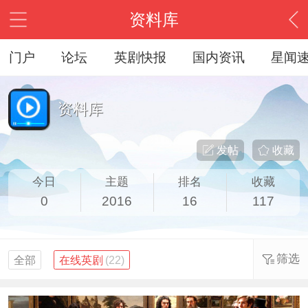
资料库
门户
论坛
英剧快报
国内资讯
星闻
资料库
发帖
收藏
今日
主题
排名
收藏
0
2016
16
117
筛选
全部
在线英剧
(22)