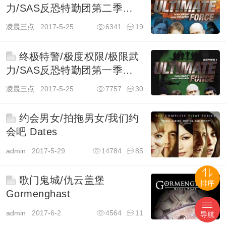
力/SAS反恐特勤团第二季
Ultimate Force
凌晨三点
2017-5-25
6341
19
终极特警/极度权限/极限武
力/SAS反恐特勤团第一季
Ultimate Force
凌晨三点
2017-5-25
7757
30
约会男女/拍拖男女/我们约
会吧 Dates
admin
2017-5-29
14784
85
歌门鬼城/仇云盖堡
排序
Gormenghast
admin
2017-6-2
4564
11
导航