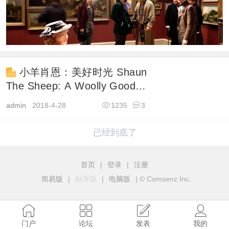
小羊肖恩：美好时光 Shaun
The Sheep: A Woolly Good
Time
admin
2018-4-28
1235
3
已经到底了
首页
|
登录
|
注册
简易版
|
触屏版
|
电脑版
|
© Comsenz Inc.
门户
论坛
发表
我的