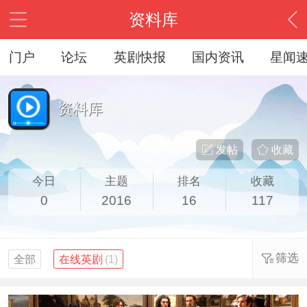
资料库
门户
论坛
英剧快报
国内资讯
星闻
资料库
发帖
收藏
今日
主题
排名
收藏
0
2016
16
117
筛选
全部
在线英剧
(1)