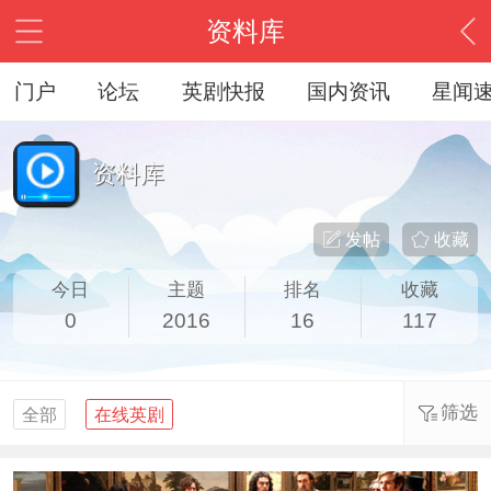
资料库
门户
论坛
英剧快报
国内资讯
星闻
资料库
发帖
收藏
今日
主题
排名
收藏
0
2016
16
117
筛选
全部
在线英剧