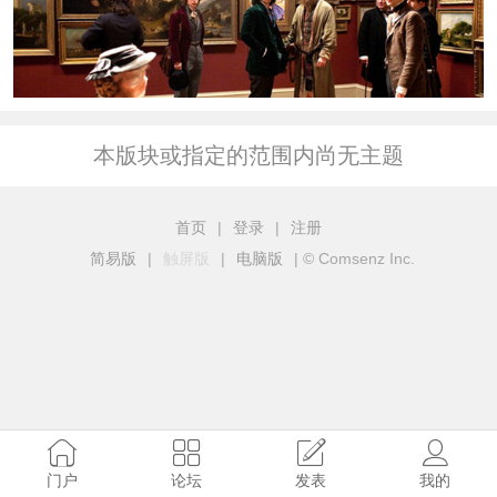
本版块或指定的范围内尚无主题
首页
|
登录
|
注册
简易版
|
触屏版
|
电脑版
|
© Comsenz Inc.
门户
论坛
发表
我的