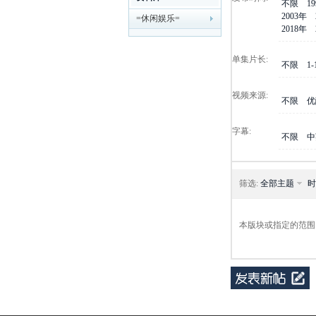
不限
1
2003年
=休闲娱乐=
剧
2018年
单集片长:
不限
1
视频来源:
不限
优
字幕:
不限
中
迷
筛选:
全部主题
时
本版块或指定的范围