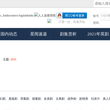
账号
只需一步，快速开始
密码
国内动态
星闻速递
剧集赏析
2021年英剧
|
主题:
2016
幻剧
悬疑剧
罪案剧
探案剧
欢喜剧
古典剧
战争剧
剧情类
纪录片
真人