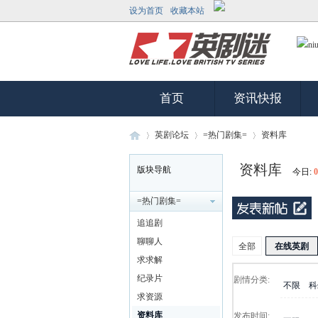
设为首页
收藏本站
首页
资讯快报
英剧论坛
=热门剧集=
资料库
资料库
版块导航
今日:
0
英
»
›
›
=热门剧集=
追追剧
聊聊人
全部
在线英剧
求求解
纪录片
剧情分类:
不限
科
求资源
资料库
发布时间: