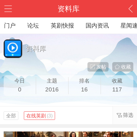
资料库
门户
论坛
英剧快报
国内资讯
星闻
资料库
发帖
收藏
今日
主题
排名
收藏
0
2016
16
117
筛选
全部
在线英剧
(3)