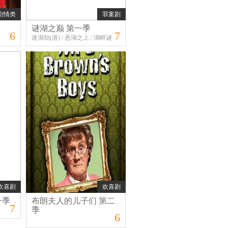
剧情类
罪案剧
谜湖之巅 第一季
6
7
迷湖劫(港) / 悬湖之上 / 湖畔谜
案 / 湖中谜案
欢喜剧
欢喜剧
一季
布朗夫人的儿子们 第二
7
季
6