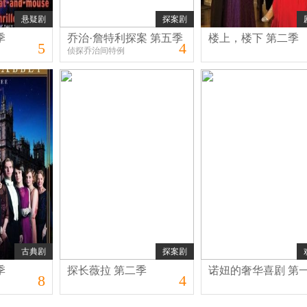
悬疑剧
探案剧
季
乔治·詹特利探案 第五季
楼上，楼下 第二季
5
4
侦探乔治间特例
古典剧
探案剧
季
探长薇拉 第二季
诺妞的奢华喜剧 第
8
4