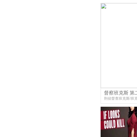
督察班克斯 第
刑侦督查班克斯/班