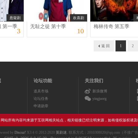
悬疑剧
欢喜剧
 第一季
无耻之徒 第十季
梅林传奇 第五季
3
10
返 回
1
2
藏
论坛功能
关注我们
道具市场
新浪微博
论坛任务
yingjuorg
申请勋章
，网站所有内容均来源于互联网相关站点，相关链接已经注明来源，如有侵权版权请及
wered by
Discuz!
X3.4
© 2012-2020
英剧迷.
联系方式：2010308020@qq.com（不接广