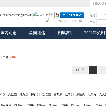
账号
只需一步，快速开始
密码
国内动态
星闻速递
剧集赏析
2021年英剧
|
主题:
2016
返 回
1
2
幻剧
悬疑剧
罪案剧
探案剧
欢喜剧
古典剧
战争剧
剧情类
纪录片
真人
990年以前
1990年
1991年
1992年
1993年
1994年
1995年
1996年
1997年