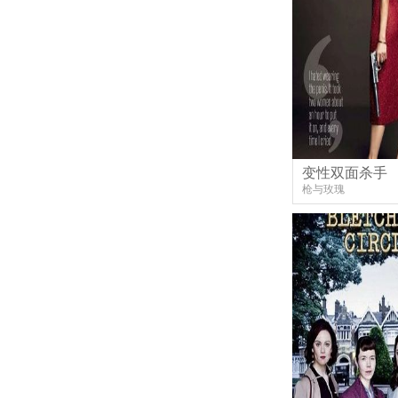
变性双面杀手
枪与玫瑰