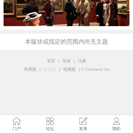
本版块或指定的范围内尚无主题
首页
|
登录
|
注册
简易版
|
触屏版
|
电脑版
|
© Comsenz Inc.
门户
论坛
发表
我的