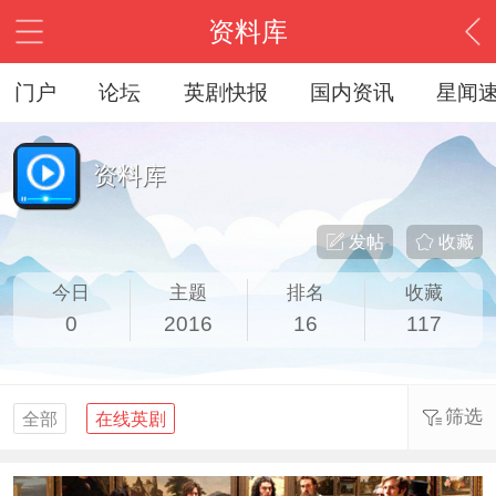
资料库
门户
论坛
英剧快报
国内资讯
星闻
资料库
发帖
收藏
今日
主题
排名
收藏
0
2016
16
117
筛选
全部
在线英剧