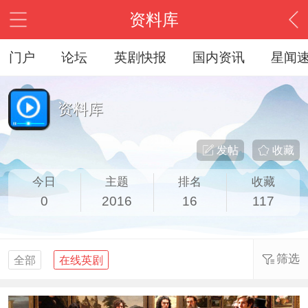
资料库
门户
论坛
英剧快报
国内资讯
星闻
资料库
发帖
收藏
今日
主题
排名
收藏
0
2016
16
117
筛选
全部
在线英剧