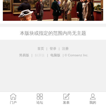
本版块或指定的范围内尚无主题
首页
|
登录
|
注册
简易版
|
触屏版
|
电脑版
|
© Comsenz Inc.
门户
论坛
发表
我的