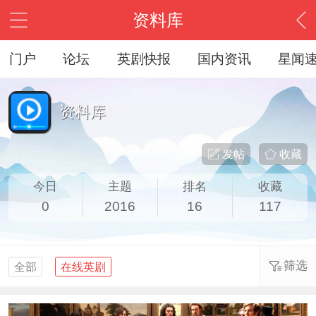
资料库
门户
论坛
英剧快报
国内资讯
星闻
资料库
发帖
收藏
今日
主题
排名
收藏
0
2016
16
117
筛选
全部
在线英剧