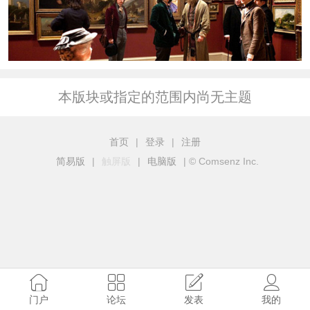
本版块或指定的范围内尚无主题
首页
|
登录
|
注册
简易版
|
触屏版
|
电脑版
|
© Comsenz Inc.
门户
论坛
发表
我的