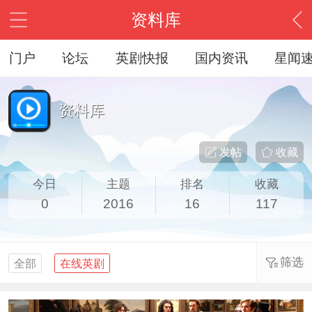
资料库
门户
论坛
英剧快报
国内资讯
星闻
资料库
发帖
收藏
今日
主题
排名
收藏
0
2016
16
117
筛选
全部
在线英剧