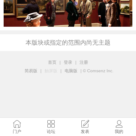
本版块或指定的范围内尚无主题
首页
|
登录
|
注册
简易版
|
触屏版
|
电脑版
|
© Comsenz Inc.
门户
论坛
发表
我的