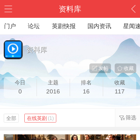
资料库
门户
论坛
英剧快报
国内资讯
星闻
资料库
发帖
收藏
今日
主题
排名
收藏
0
2016
16
117
筛选
全部
在线英剧
(1)