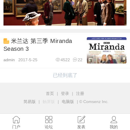
米兰达 第三季 Miranda
Season 3
admin
2017-5-25
4522
22
已经到底了
首页
|
登录
|
注册
简易版
|
触屏版
|
电脑版
|
© Comsenz Inc.
门户
论坛
发表
我的