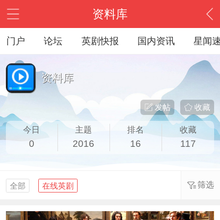
资料库
门户
论坛
英剧快报
国内资讯
星闻
资料库
发帖
收藏
今日
主题
排名
收藏
0
2016
16
117
筛选
全部
在线英剧