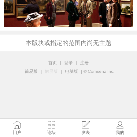
本版块或指定的范围内尚无主题
首页
|
登录
|
注册
简易版
|
触屏版
|
电脑版
|
© Comsenz Inc.
门户
论坛
发表
我的