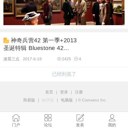
神奇兵营42 第一季+2013
圣诞特辑 Bluestone 42
Season 1
凌晨三点
2017-6-19
2425
4
已经到底了
首页
|
登录
|
注册
简易版
|
触屏版
|
电脑版
|
© Comsenz Inc.
门户
论坛
发表
我的