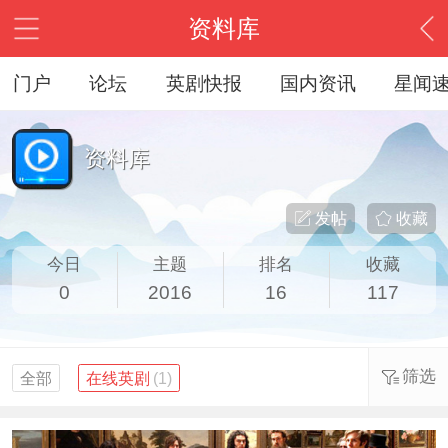
资料库
门户
论坛
英剧快报
国内资讯
星闻
资料库
发帖
收藏
今日
主题
排名
收藏
0
2016
16
117
筛选
全部
在线英剧
(1)