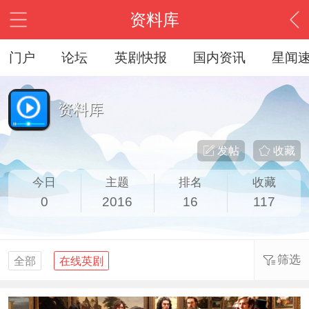
资料库
门户
论坛
英剧快报
国内资讯
星闻
资料库
发帖
收藏
今日
主题
排名
收藏
0
2016
16
117
筛选
全部
在线英剧