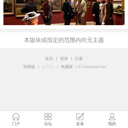
本版块或指定的范围内尚无主题
首页
|
登录
|
注册
简易版
|
触屏版
|
电脑版
|
© Comsenz Inc.
门户
论坛
发表
我的