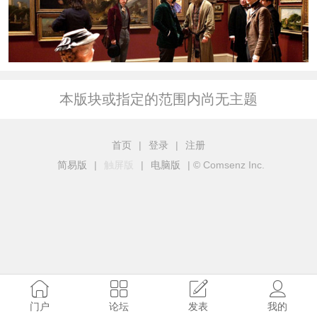
本版块或指定的范围内尚无主题
首页
|
登录
|
注册
简易版
|
触屏版
|
电脑版
|
© Comsenz Inc.
门户
论坛
发表
我的