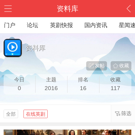
资料库
门户
论坛
英剧快报
国内资讯
星闻
资料库
发帖
收藏
今日
主题
排名
收藏
0
2016
16
117
筛选
全部
在线英剧