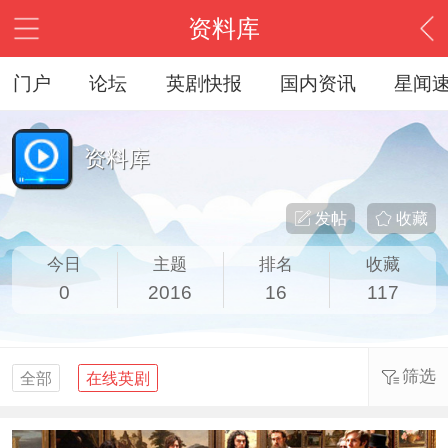
资料库
门户
论坛
英剧快报
国内资讯
星闻
资料库
发帖
收藏
今日
主题
排名
收藏
0
2016
16
117
筛选
全部
在线英剧