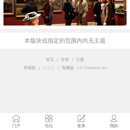
本版块或指定的范围内尚无主题
首页
|
登录
|
注册
简易版
|
触屏版
|
电脑版
|
© Comsenz Inc.
门户
论坛
发表
我的