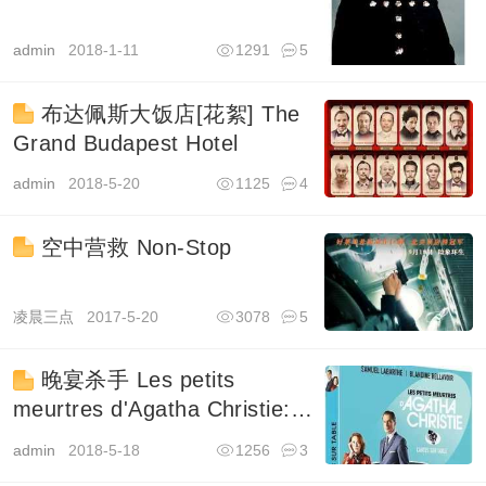
admin
2018-1-11
1291
5
布达佩斯大饭店[花絮] The
Grand Budapest Hotel
admin
2018-5-20
1125
4
空中营救 Non-Stop
凌晨三点
2017-5-20
3078
5
晚宴杀手 Les petits
meurtres d'Agatha Christie:
Cartes sur table
admin
2018-5-18
1256
3