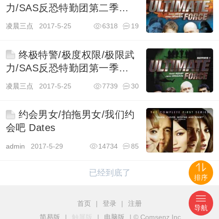
力/SAS反恐特勤团第二季
Ultimate Force
凌晨三点
2017-5-25
6318
19
终极特警/极度权限/极限武
力/SAS反恐特勤团第一季
Ultimate Force
凌晨三点
2017-5-25
7739
30
约会男女/拍拖男女/我们约
会吧 Dates
admin
2017-5-29
14734
85
已经到底了
排序
首页
|
登录
|
注册
导航
简易版
|
触屏版
|
电脑版
|
© Comsenz Inc.