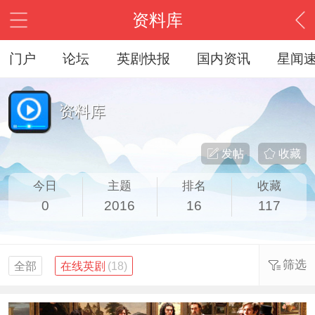
资料库
门户
论坛
英剧快报
国内资讯
星闻
资料库
发帖
收藏
今日
主题
排名
收藏
0
2016
16
117
筛选
全部
在线英剧
(18)