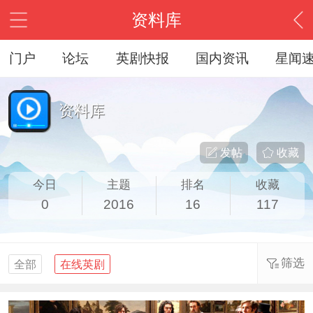
资料库
门户
论坛
英剧快报
国内资讯
星闻
资料库
发帖
收藏
今日
主题
排名
收藏
0
2016
16
117
筛选
全部
在线英剧