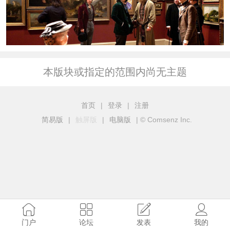
本版块或指定的范围内尚无主题
首页
|
登录
|
注册
简易版
|
触屏版
|
电脑版
|
© Comsenz Inc.
门户
论坛
发表
我的